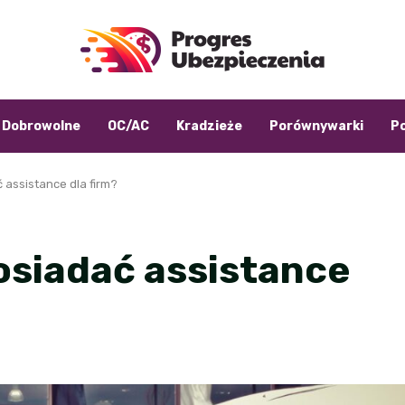
Dobrowolne
OC/AC
Kradzieże
Porównywarki
P
 assistance dla firm?
osiadać assistance