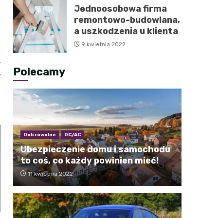
Jednoosobowa firma
remontowo-budowlana,
a uszkodzenia u klienta
9 kwietnia 2022
y
Polecamy
y
Dobrowolne
OC/AC
Ubezpieczenie domu i samochodu
to coś, co każdy powinien mieć!
11 kwietnia 2022