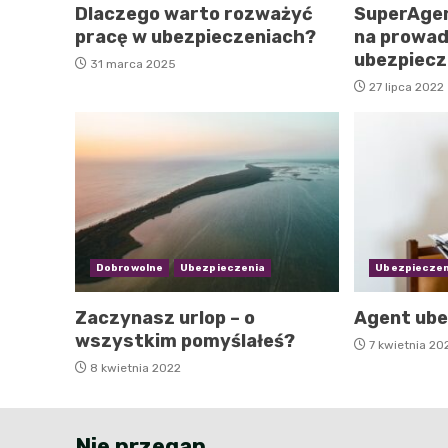
Dlaczego warto rozważyć
SuperAgen
pracę w ubezpieczeniach?
na prowad
ubezpiecz
31 marca 2025
27 lipca 2022
Dobrowolne
Ubezpieczenia
Ubezpieczen
Zaczynasz urlop – o
Agent ube
wszystkim pomyślałeś?
7 kwietnia 20
8 kwietnia 2022
Nie przegap