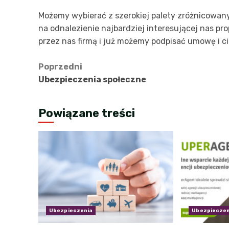
Możemy wybierać z szerokiej palety zróżnicowanyc
na odnalezienie najbardziej interesującej nas p
przez nas firmą i już możemy podpisać umowę i c
Zobacz
Poprzedni
Ubezpieczenia społeczne
wpisy
Powiązane treści
Ubezpieczenia
Ubezpieczen