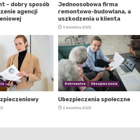
t – dobry sposób
Jednoosobowa firma
zenie agencji
remontowo-budowlana, a
eniowej
uszkodzenia u klienta
9 kwietnia 2022
ia
Dobrowolne
Ubezpieczenia
zpieczeniowy
Ubezpieczenia społeczne
22
5 kwietnia 2022